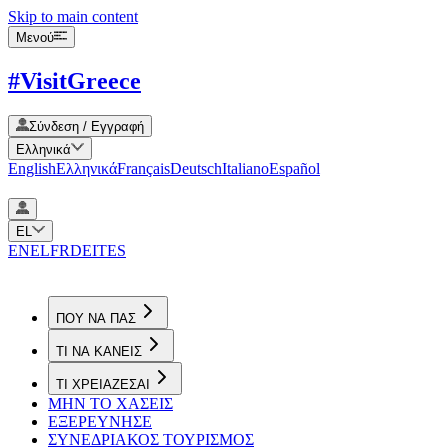
Skip to main content
Μενού
#VisitGreece
Σύνδεση / Εγγραφή
Ελληνικά
English
Ελληνικά
Français
Deutsch
Italiano
Español
EL
EN
EL
FR
DE
IT
ES
ΠΟΥ ΝΑ ΠΑΣ
ΤΙ ΝΑ ΚΑΝΕΙΣ
ΤΙ ΧΡΕΙΑΖΕΣΑΙ
ΜΗΝ ΤΟ ΧΑΣΕΙΣ
ΕΞΕΡΕΥΝΗΣΕ
ΣΥΝΕΔΡΙΑΚΟΣ ΤΟΥΡΙΣΜΟΣ